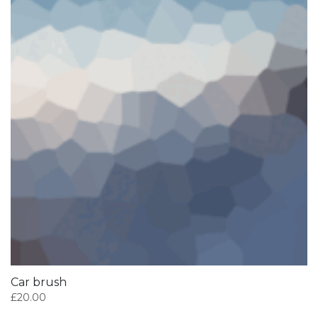
Car brush
£
20.00