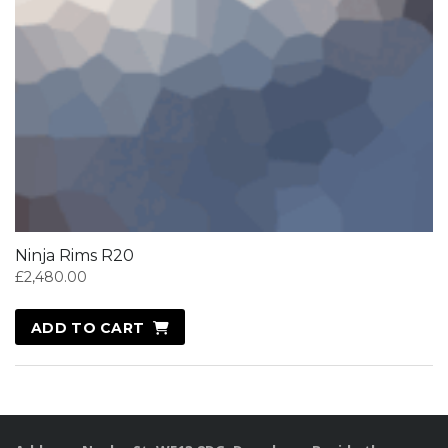
Ninja Rims R20
£
2,480.00
ADD TO CART